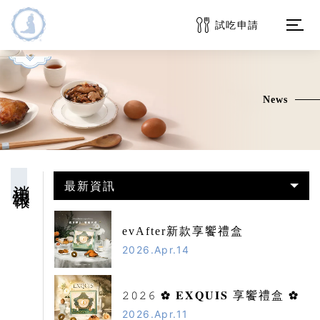
試吃申請
OPEN
品牌介紹
News
消息快報
商品系列
消息快報
最新資訊
訂購服務
evAfter新款享饗禮盒
常見問題
2026.Apr.14
客戶專區
𝟸𝟶𝟸𝟼 ✿ 𝐄𝐗𝐐𝐔𝐈𝐒 享饗禮盒 ✿
2026.Apr.11