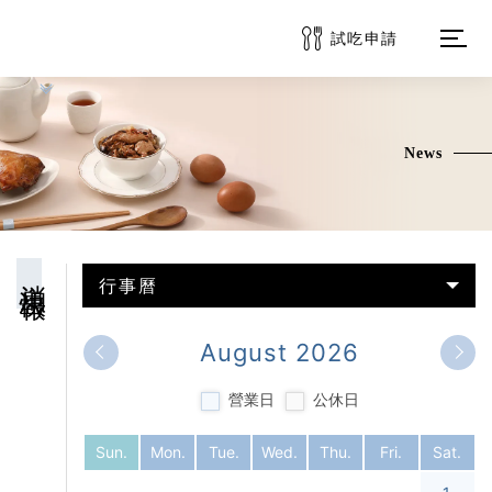
試吃申請
OPEN
品牌介紹
News
消息快報
商品系列
消息快報
行事曆
訂購服務
August
2026
常見問題
營業日
公休日
客戶專區
Sun.
Mon.
Tue.
Wed.
Thu.
Fri.
Sat.